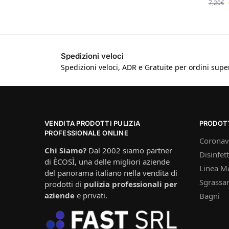
7,20
€
Spedizioni veloci
Spedizioni veloci, ADR e Gratuite per ordini super
VENDITA PRODOTTI PULIZIA
PRODOT
PROFESSIONALE ONLINE
Coronav
Chi Siamo?
Dal 2002 siamo partner
Disinfett
di ÈCOSÌ, una delle migliori aziende
Linea M
del panorama italiano nella vendita di
Sgrassan
prodotti di
pulizia professionali per
aziende
e privati.
Bagni