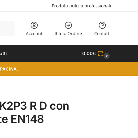
Prodotti pulizia professionali
Cerca
Account
Il mio Ordine
Contatti
atti
0,00
€
0
 PAGINA
.
K2P3 R D con
ite EN148