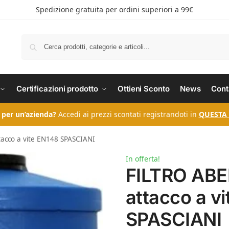
Spedizione gratuita per ordini superiori a 99€
Certificazioni prodotto
Ottieni Sconto
News
Cont
 per un’azienda?
Accedi ai prezzi scontati registrandoti in
QUESTA
acco a vite EN148 SPASCIANI
In offerta!
FILTRO ABE
attacco a v
SPASCIANI