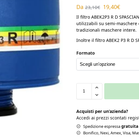
Da
19,40
€
23,10
€
Il filtro ABEK2P3 R D SPASCIANI
utilizzabili su semi-maschere 
tradizionali maschere intere.
Inoltre il filtro ABEK2 P3 R D
Formato
Acquisti per un’azienda?
Accedi ai prezzi scontati regi
Spedizione espressa
gratuita 
Bonifico, Nexi, Amex, Visa, Mas