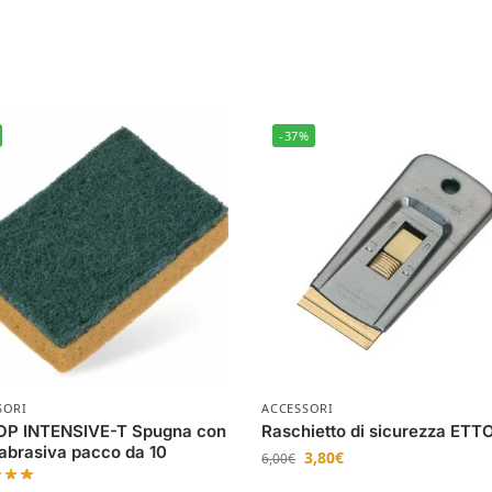
-37%
SORI
ACCESSORI
OP INTENSIVE-T Spugna con
Raschietto di sicurezza ETT
 abrasiva pacco da 10
3,80
€
6,00
€