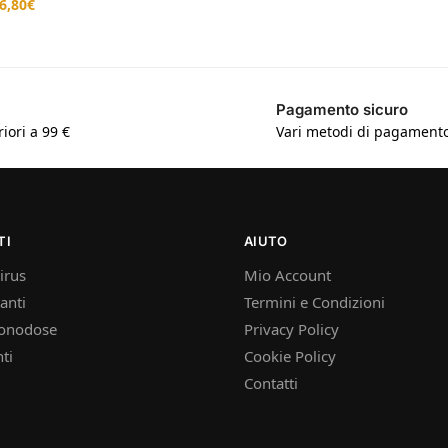
6,80
€
Pagamento sicuro
iori a 99 €
Vari metodi di pagamento 
TI
AIUTO
irus
Mio Account
anti
Termini e Condizioni
onodose
Privacy Policy
ti
Cookie Policy
Contatti