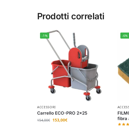
Prodotti correlati
-1%
-6%
ACCESSORI
ACCES
Carrello ECO-PRO 2×25
FILM
fibra
153,00
€
154,00
€