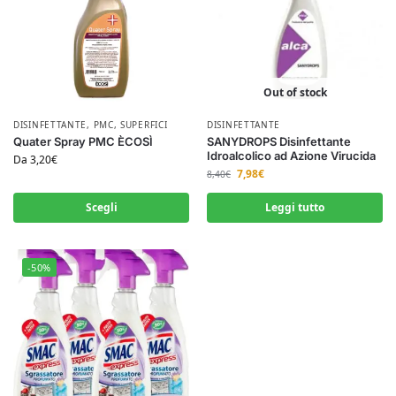
Out of stock
DISINFETTANTE
,
PMC
,
SUPERFICI
DISINFETTANTE
Quater Spray PMC ÈCOSÌ
SANYDROPS Disinfettante
Idroalcolico ad Azione Virucida
Da
3,20
€
7,98
€
8,40
€
Scegli
Leggi tutto
-50%