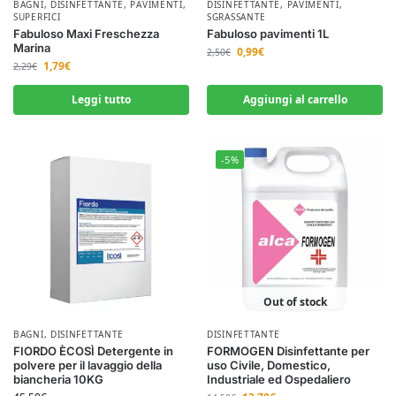
BAGNI
,
DISINFETTANTE
,
PAVIMENTI
,
DISINFETTANTE
,
PAVIMENTI
,
SUPERFICI
SGRASSANTE
Fabuloso Maxi Freschezza
Fabuloso pavimenti 1L
Marina
0,99
€
2,50
€
1,79
€
2,29
€
Leggi tutto
Aggiungi al carrello
-5%
Out of stock
BAGNI
,
DISINFETTANTE
DISINFETTANTE
FIORDO ÈCOSÌ Detergente in
FORMOGEN Disinfettante per
polvere per il lavaggio della
uso Civile, Domestico,
biancheria 10KG
Industriale ed Ospedaliero