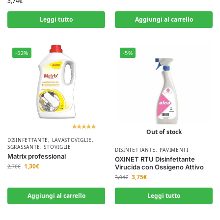
3,74
€
Leggi tutto
Aggiungi al carrello
-52%
-5%
Out of stock
DISINFETTANTE
,
LAVASTOVIGLIE
,
SGRASSANTE
,
STOVIGLIE
DISINFETTANTE
,
PAVIMENTI
Matrix professional
OXINET RTU Disinfettante
1,30
€
Virucida con Ossigeno Attivo
2,70
€
3,75
€
3,94
€
Aggiungi al carrello
Leggi tutto