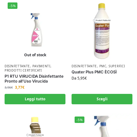
-5%
Out of stock
DISINFETTANTE
,
PAVIMENTI
,
DISINFETTANTE
,
PMC
,
SUPERFICI
PRODOTTI CERTIFICATI
Quater Plus PMC ÈCOSÌ
P1 RTU VIRUCIDA Disinfettante
Da
5,95
€
Pronto all’Uso Virucida
3,77
€
3,96
€
Leggi tutto
Scegli
-5%