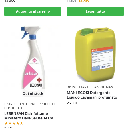
45,50
€
13,78
€
14,50
€
Aggiungi al carrello
Leggi tutto
DISINFETTANTE
,
SAPONE MANI
MANÌ ÈCOSÌ Detergente
Out of stock
Liquido Lavamani profumato
25,00
€
DISINFETTANTE
,
PMC
,
PRODOTTI
CERTIFICATI
LEBENSAN Disinfettante
Ministero Della Salute ALCA