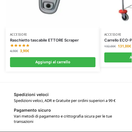
ACCESSORI
ACCESSORI
Raschietto tascabile ETTORE Scraper
Carrello ECO-
131,00
€
132,00
€
3,90
€
4,90
€
A
Aggiungi al carrello
Spedizioni veloci
Spedizioni veloci, ADR e Gratuite per ordini superiori a 99 €
Pagamento sicuro
Vari metodi di pagamento e crittografia sicura per le tue
transazioni