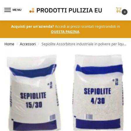
MENU
0
Acquisti per un’azienda?
Accedi ai prezzi scontati registrandoti in
QUESTA PAGINA
.
Home
Accessori
Sepiolite Assorbitore industriale in polvere per liquidi 20KG
/
/