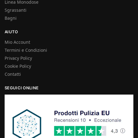
Linea Monodose
Sgrassanti
Bagni
AIUTO
Mio Account
Termini e Condizioni
Privacy Policy
Cookie Policy
Contatti
SEGUICI ONLINE