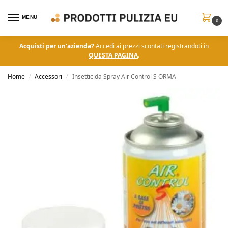
MENU
0
Acquisti per un’azienda?
Accedi ai prezzi scontati registrandoti in
QUESTA PAGINA
.
Home
Accessori
Insetticida Spray Air Control S ORMA
/
/