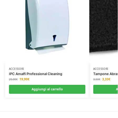
ACCESSORI
ACCESSORI
IPC Amalfi Professional Cleaning
Tampone Abras
19,90
€
3,33
€
20,00
€
3,50
€
Aggiungi al carrello
A