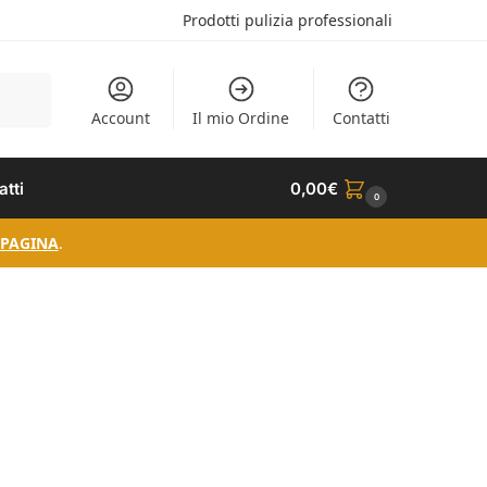
Prodotti pulizia professionali
Cerca
Account
Il mio Ordine
Contatti
atti
0,00
€
0
 PAGINA
.