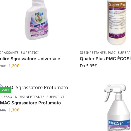
GRASSANTE
,
SUPERFICI
DISINFETTANTE
,
PMC
,
SUPERF
uliré Sgrassatore Universale
Quater Plus PMC ÈCOSÌ
1,20
€
Da
5,95
€
,90
€
-50%
CCESSORI
,
DISINFETTANTE
,
SUPERFICI
MAC Sgrassatore Profumato
1,30
€
,60
€