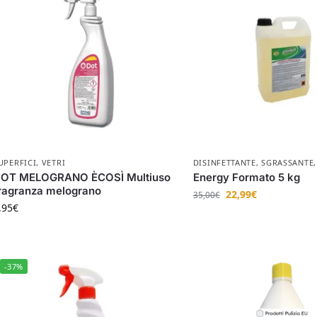
UPERFICI
,
VETRI
DISINFETTANTE
,
SGRASSANTE
OT MELOGRANO ÈCOSÌ Multiuso
Energy Formato 5 kg
ragranza melograno
22,99
€
35,00
€
,95
€
-37%