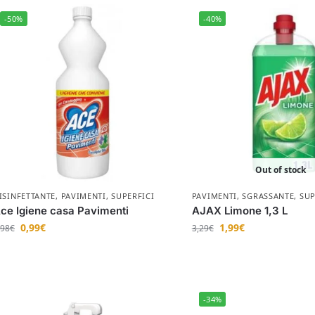
-50%
-40%
Out of stock
ISINFETTANTE
,
PAVIMENTI
,
SUPERFICI
PAVIMENTI
,
SGRASSANTE
,
SUP
ce Igiene casa Pavimenti
AJAX Limone 1,3 L
0,99
€
1,99
€
,98
€
3,29
€
-34%