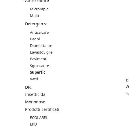
Attrezzature
Microrapid
Multi
Detergenza
Anticalcare
Bagni
Disinfettante
Lavastoviglie
Pavimenti
Sgrassante
Superfici
Vetri
D
A
DPI
1
Insetticida
Monodose
Prodotti certificati
ECOLABEL
EPD