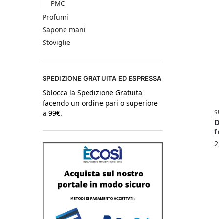
PMC
Profumi
Sapone mani
Stoviglie
SPEDIZIONE GRATUITA ED ESPRESSA
Sblocca la Spedizione Gratuita
facendo un ordine pari o superiore
S
a 99€.
D
f
2