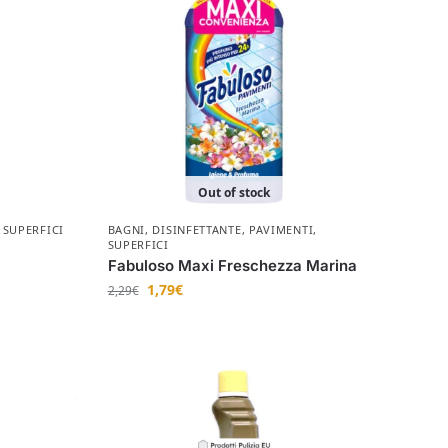
Out of stock
,
SUPERFICI
BAGNI
,
DISINFETTANTE
,
PAVIMENTI
,
SUPERFICI
Fabuloso Maxi Freschezza Marina
1,79
€
2,29
€