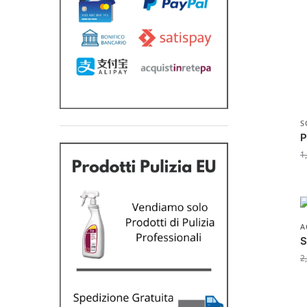
S
P
1
A
S
2