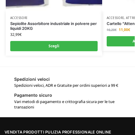
ACCESSORI
ACCESSORI
,
ATTR
Sepiolite Assorbitore industriale in polvere per
Cartello “Atte
liquidi 20KG
11,00
€
16,20
€
32,99
€
A
Scegli
Spedizioni veloci
Spedizioni veloci, ADR e Gratuite per ordini superiori a 99 €
Pagamento sicuro
Vari metodi di pagamento e crittografia sicura per le tue
transazioni
VENDITA PRODOTTI PULIZIA PROFESSIONALE ONLINE