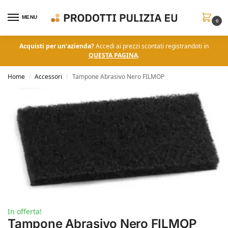
MENU
0
Acquisti per un’azienda?
Accedi ai prezzi scontati registrandoti in
QUESTA PAGINA
.
Home
Accessori
Tampone Abrasivo Nero FILMOP
/
/
In offerta!
Tampone Abrasivo Nero FILMOP