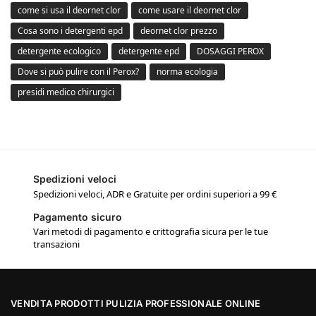
come si usa il deornet clor
come usare il deornet clor
Cosa sono i detergenti epd
deornet clor prezzo
detergente ecologico
detergente epd
DOSAGGI PEROX
Dove si può pulire con il Perox?
norma ecologia
presidi medico chirurgici
Spedizioni veloci
Spedizioni veloci, ADR e Gratuite per ordini superiori a 99 €
Pagamento sicuro
Vari metodi di pagamento e crittografia sicura per le tue
transazioni
VENDITA PRODOTTI PULIZIA PROFESSIONALE ONLINE