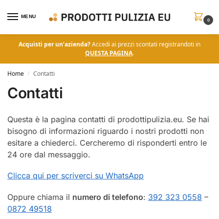
MENU
0
Acquisti per un’azienda?
Accedi ai prezzi scontati registrandoti in
QUESTA PAGINA
.
Home
Contatti
/
Contatti
Questa è la pagina contatti di prodottipulizia.eu. Se hai
bisogno di informazioni riguardo i nostri prodotti non
esitare a chiederci. Cercheremo di risponderti entro le
24 ore dal messaggio.
Clicca qui per scriverci su WhatsApp
Oppure chiama il
numero di telefono
:
392 323 0558
–
0872 49518