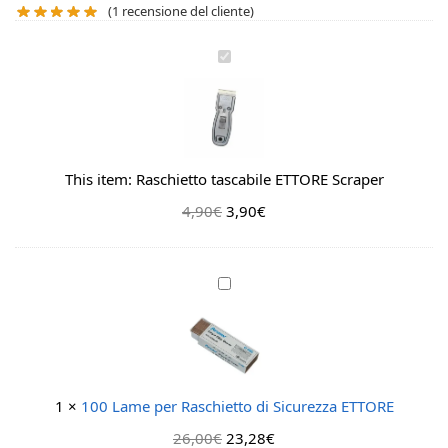
(
1
recensione del cliente)
R
a
s
c
h
i
This item:
Raschietto tascabile ETTORE Scraper
e
4,90
€
t
3,90
€
t
o
t
1
a
0
s
0
c
L
a
a
b
m
1
×
100 Lame per Raschietto di Sicurezza ETTORE
i
e
l
26,00
€
p
23,28
€