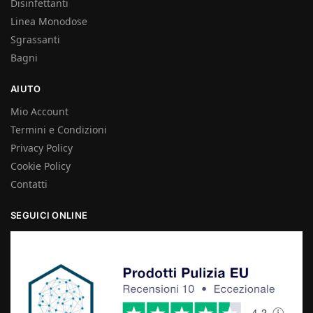
Disinfettanti
Linea Monodose
Sgrassanti
Bagni
AIUTO
Mio Account
Termini e Condizioni
Privacy Policy
Cookie Policy
Contatti
SEGUICI ONLINE