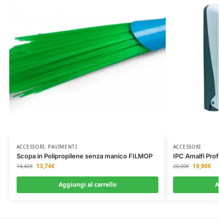
ACCESSORI
,
PAVIMENTI
ACCESSORI
Scopa in Polipropilene senza manico FILMOP
IPC Amalfi Pro
13,74
€
19,90
€
14,42
€
20,00
€
Aggiungi al carrello
A