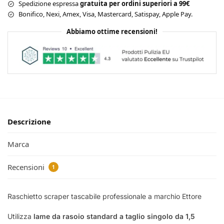
z
Spedizione espressa
gratuita per ordini superiori a 99€
z
z
Bonifico, Nexi, Amex, Visa, Mastercard, Satispay, Apple Pay.
z
a
a
Abbiamo ottime recensioni!
E
E
T
T
T
T
O
O
R
R
E
E
Descrizione
Marca
Recensioni
1
Raschietto scraper tascabile professionale a marchio Ettore
Utilizza
lame da rasoio standard a taglio singolo da 1,5