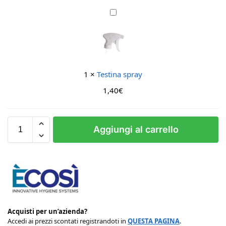
X
T
S
e
A
s
N
t
-
i
D
n
1
×
Testina spray
i
a
s
1,40
s
€
i
p
n
r
f
a
Aggiungi al carrello
e
y
t
t
a
n
t
e
D
Acquisti per un’azienda?
e
Accedi ai prezzi scontati registrandoti in
QUESTA PAGINA
.