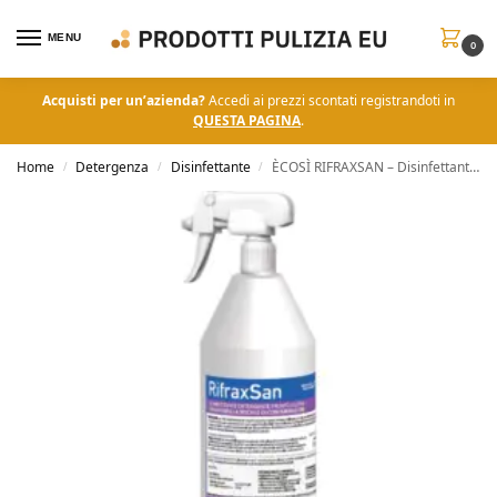
MENU
0
Acquisti per un’azienda?
Accedi ai prezzi scontati registrandoti in
QUESTA PAGINA
.
Home
Detergenza
Disinfettante
ÈCOSÌ RIFRAXSAN – Disinfettante Detergente
/
/
/