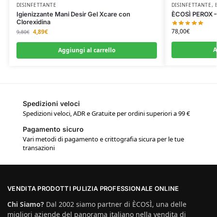
DISINFETTANTE
DISINFETTANTE
,
Igienizzante Mani Desir Gel Xcare con
ÈCOSÌ PEROX – 
Clorexidina
78,00
€
4,89
€
9,80
€
A
Aggiungi al carrello
Spedizioni veloci
Spedizioni veloci, ADR e Gratuite per ordini superiori a 99 €
Pagamento sicuro
Vari metodi di pagamento e crittografia sicura per le tue
transazioni
VENDITA PRODOTTI PULIZIA PROFESSIONALE ONLINE
Chi Siamo?
Dal 2002 siamo partner di ÈCOSÌ, una delle
migliori aziende del panorama italiano nella vendita di