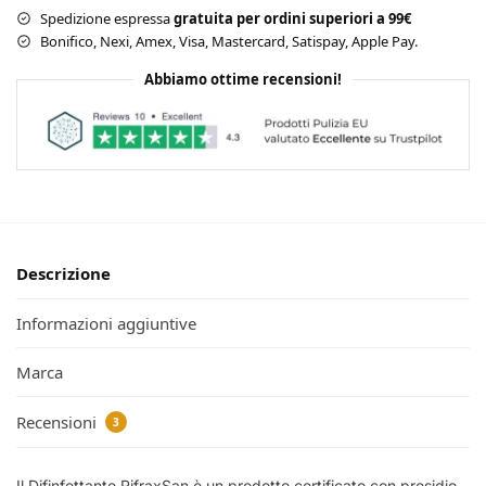
t
Spedizione espressa
gratuita per ordini superiori a 99€
e
Bonifico, Nexi, Amex, Visa, Mastercard, Satispay, Apple Pay.
r
Abbiamo ottime recensioni!
g
e
n
t
e
Descrizione
Informazioni aggiuntive
Marca
Recensioni
3
Il Difinfettante RifraxSan è un prodotto certificato con presidio