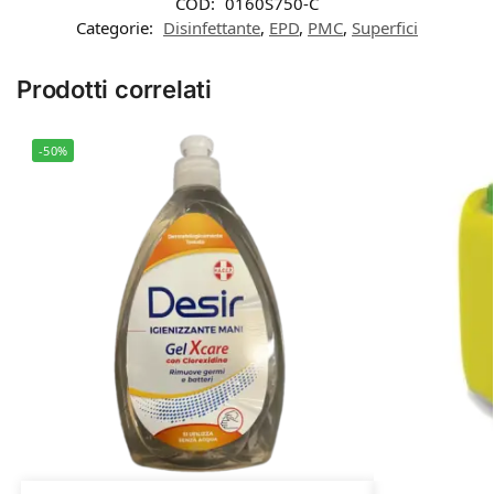
COD:
0160S750-C
Categorie:
Disinfettante
,
EPD
,
PMC
,
Superfici
Prodotti correlati
-50%