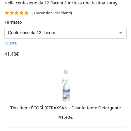
Nella confezione da 12 flaconi è inclusa una testina spray.
(
3
recensioni dei clienti)
Formato
Svuota
41,40
€
È
C
O
S
Ì
R
This item:
ÈCOSÌ RIFRAXSAN - Disinfettante Detergente
I
41,40
F
€
R
A