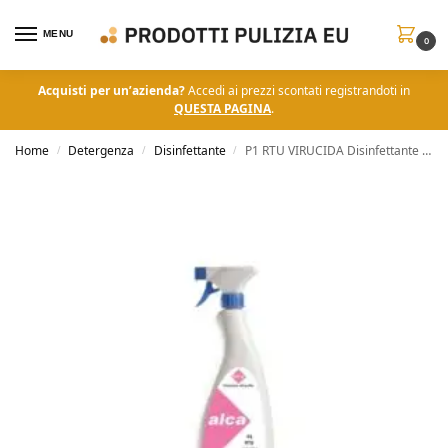
MENU
0
Acquisti per un’azienda?
Accedi ai prezzi scontati registrandoti in
QUESTA PAGINA
.
Home
Detergenza
Disinfettante
P1 RTU VIRUCIDA Disinfettante Pronto all’Uso Virucida
/
/
/