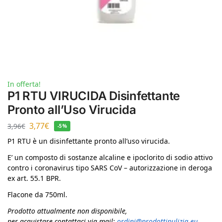
In offerta!
P1 RTU VIRUCIDA Disinfettante
Pronto all’Uso Virucida
3,77
€
3,96
€
-5%
P1 RTU è un disinfettante pronto all’uso virucida.
E’ un composto di sostanze alcaline e ipoclorito di sodio attivo
contro i coronavirus tipo SARS CoV – autorizzazione in deroga
ex art. 55.1 BPR.
Flacone da 750ml.
Prodotto attualmente non disponibile,
per acquistare contattaci via mail:
ordini@prodottipulizia.eu