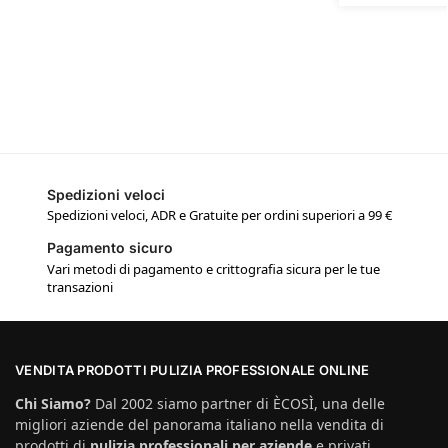
Spedizioni veloci
Spedizioni veloci, ADR e Gratuite per ordini superiori a 99 €
Pagamento sicuro
Vari metodi di pagamento e crittografia sicura per le tue
transazioni
VENDITA PRODOTTI PULIZIA PROFESSIONALE ONLINE
Chi Siamo?
Dal 2002 siamo partner di ÈCOSÌ, una delle
migliori aziende del panorama italiano nella vendita di
prodotti di
pulizia professionali per aziende
e privati.