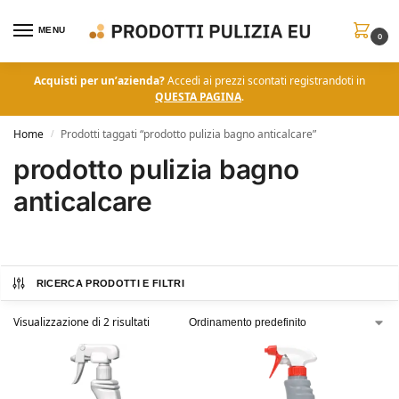
MENU
0
Acquisti per un’azienda?
Accedi ai prezzi scontati registrandoti in
QUESTA PAGINA
.
Home
Prodotti taggati “prodotto pulizia bagno anticalcare”
/
prodotto pulizia bagno
anticalcare
RICERCA PRODOTTI E FILTRI
Visualizzazione di 2 risultati