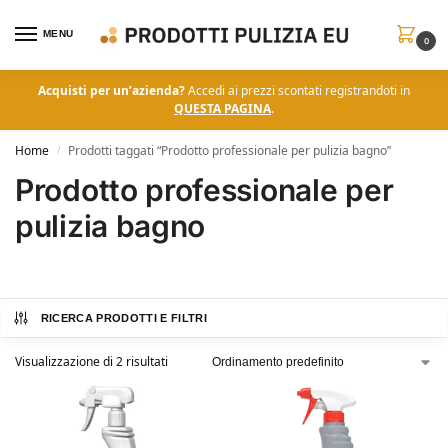
MENU
0
Acquisti per un’azienda?
Accedi ai prezzi scontati registrandoti in
QUESTA PAGINA
.
Home
Prodotti taggati “Prodotto professionale per pulizia bagno”
/
Prodotto professionale per
pulizia bagno
RICERCA PRODOTTI E FILTRI
Visualizzazione di 2 risultati