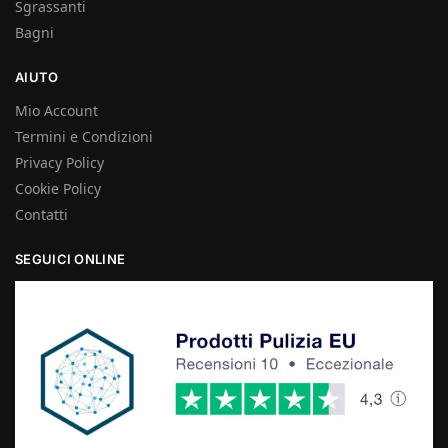
Sgrassanti
Bagni
AIUTO
Mio Account
Termini e Condizioni
Privacy Policy
Cookie Policy
Contatti
SEGUICI ONLINE