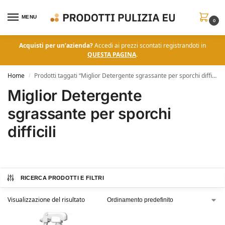
MENU
0
Acquisti per un’azienda?
Accedi ai prezzi scontati registrandoti in
QUESTA PAGINA
.
Home
Prodotti taggati “Miglior Detergente sgrassante per sporchi difficili”
/
Miglior Detergente
sgrassante per sporchi
difficili
RICERCA PRODOTTI E FILTRI
Visualizzazione del risultato