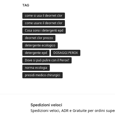
TAG
come si usa il deornet clor
come usare il deornet clor
Cosa sono i detergenti epd
deornet clor prezzo
detergente ecologico
detergente epd
DOSAGGI PEROX
Dove si può pulire con il Perox?
norma ecologia
presidi medico chirurgici
Spedizioni veloci
Spedizioni veloci, ADR e Gratuite per ordini super