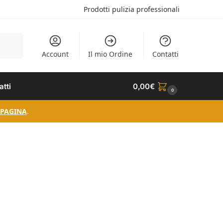
Prodotti pulizia professionali
Cerca
Account
Il mio Ordine
Contatti
atti
0,00
€
0
 PAGINA
.