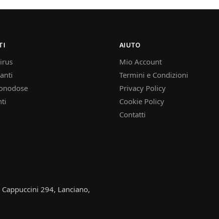
TI
AIUTO
irus
Mio Account
anti
Termini e Condizioni
onodose
Privacy Policy
ti
Cookie Policy
Contatti
e Cappuccini 294, Lanciano,